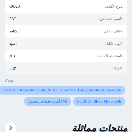
2نوع الألياف:
G652D
3أنبوب فضفاض:
PBT
4غلاف الكابل:
الكثافة
5لون الكابل:
أسود
6استخدام الكابلات:
قناة
FRP
7CSM:
Tags:
G652D Air Blown Micro Cable,24c Air Blown Micro Cable,144c stranded loose tube
G652D Air Blown Micro Cable
144c أنبوب فضفاض مجدول
منتجات مماثلة