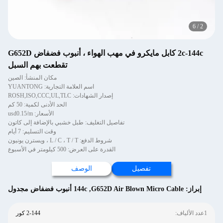
6
/
2
2c-144c كابل مايكرو في مهب الهواء ، أنبوب فضفاض G652D
تقطعت بهم السبل
مكان المنشأ: الصين
اسم العلامة التجارية: YUANTONG
إصدار الشهادات: ROSH,ISO,CCC,UL,TLC
الحد الأدنى لكمية: 50 كم
الأسعار: usd0.15/m
تفاصيل التغليف: طبل خشبي بالإضافة إلى كاتون
وقت التسليم: 7 أيام
شروط الدفع: L / C ، T / T ، ويسترن يونيون
القدرة على العرض: 500 كيلومتر في الأسبوع
تفصيل
الوصف
إبراز:
G652D Air Blown Micro Cable
,
144c أنبوب فضفاض مجدول
1عدد الألياف:
2-144 كور