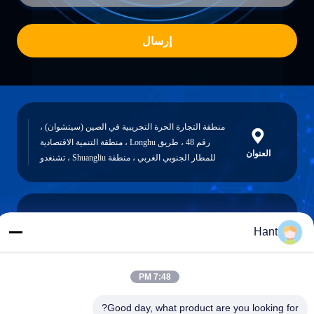
إرسال
منطقة التجارة الحرة التجريبية في الصين (سيتشوان) ،
رقم 48 ، طريق Longhu ، منطقة التنمية الاقتصادية
العنوان
للمطار الجنوبي الغربي ، منطقة Shuangliu ، تشنغدو
Hant
Sales03@chinafibercable.com
البريد
الإلكتروني
7:48 PM
Good day, what product are you looking for?