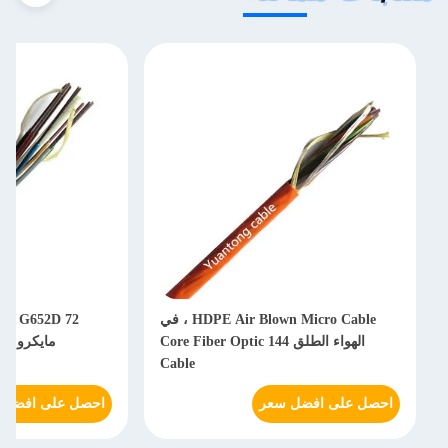
HDPE Air Blown Micro Cable ، في
52D 72
الهواء الطلق 144 Core Fiber Optic
مايكرو أنبوب
Cable
احصل على افضل سعر
احصل على افضل س