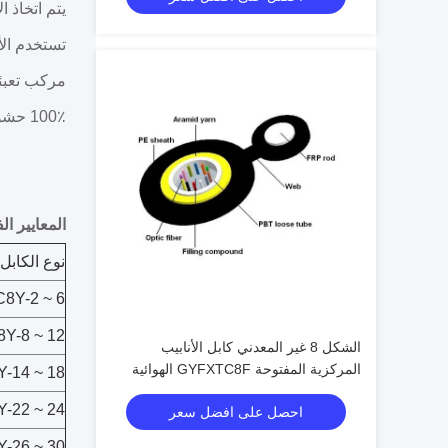
يتم اتخاذ ا
تستخدم الأ
مركب تعبئة
100٪ حشو لب الكابل
المعايير الف
نوع الكابل
8Y-2 ~ 6
Y-8 ~ 12
الشكل 8 غير المعدني كابل الأنابيب
المركزية المفتوحة GYFXTC8F الهوائية
-14 ~ 18
الخارجية
-22 ~ 24
احصل على افضل سعر
-26 ~ 30