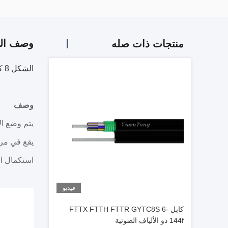
وصف الم
منتجات ذات صله
الشكل 8 كابل الألياف البصرية Gyxtc8 الخارجي القابل للاستخدام للتركيب الجوي العلوي
وصف
يقع في مرك
استكمال الجزء ال
فيديو
كابل FTTX FTTH FTTR GYTC8S 6-
144f ذو الألياف الضوئية