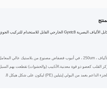
نتج
يتم وضع الألياف ، 250um ، في أنبوب فضفاض مصنوع من بلاستيك عال
ز القلب كعضو ذو قوة معدنية.الأنابيب (والحشوات) تقطعت بهم السب
داعم بغمد من البولي إيثيلين (PE) ليكون على شكل هيكل 8.