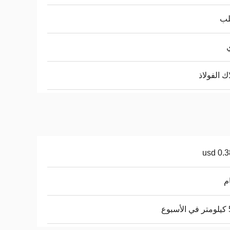
لب
ك الفولاذ
usd 0.
وع