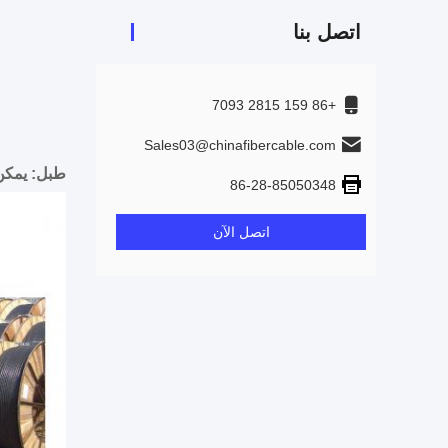
اتصل بنا
+86 159 2815 7093
Sales03@chinafibercable.com
طبل: يمكن
86-28-85050348
اتصل الآن