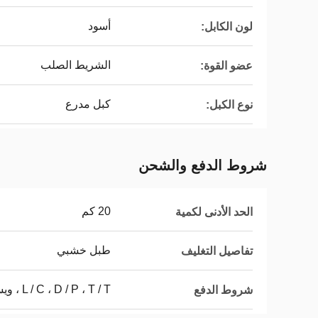
أسود
لون الكابل:
الشريط الصلب
عضو القوة:
كبل مدرع
نوع الكبل:
شروط الدفع والشحن
20 كم
الحد الأدنى لكمية
طبل خشبي
تفاصيل التغليف
L / C ، D / P ، T / T ، ويسترن يونيون
شروط الدفع