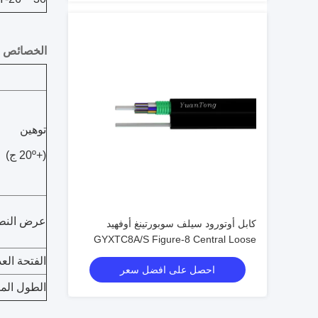
الخصائص ا
توهين
(+20
º ج
)
عرض النطاق
كابل أوتورود سيلف سوبورتينغ أوفهيد
GYXTC8A/S Figure-8 Central Loose
Tube Cable
الفتحة العد
احصل على افضل سعر
الطول الم