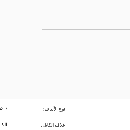
52D
نوع الألياف:
الكث
غلاف الكابل: