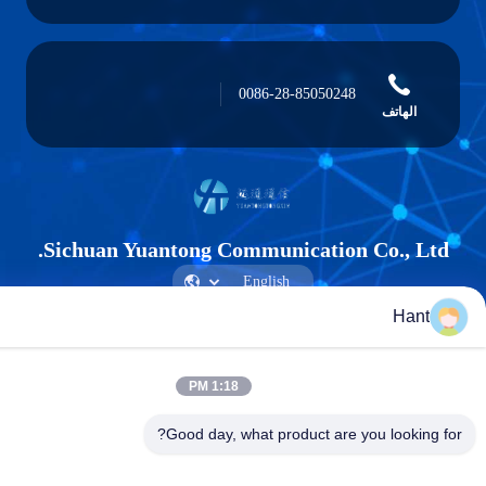
0086-28-85050248
الهاتف
Sichuan Yuantong Communication Co., L
Han
Sichuan Yuantong Communication Co., Ltd.
1:18 PM
Good day, what product are you lookin