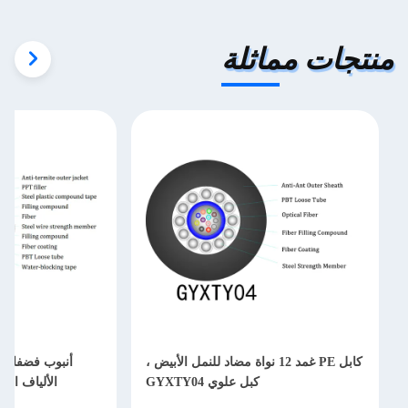
جات مماثلة
كابل PE غمد 12 نواة مضاد للنمل الأبيض ،
كبل علوي GYXTY04
الألياف البصرية الم