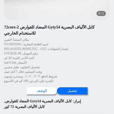
6
كابل الألياف البصرية Gyty54 المضاد للقوارض 2-72core
للاستخدام الخارجي
مكان المنشأ: الصين
اسم العلامة التجارية: YUANTONG
إصدار الشهادات: ISO,ANATEL,ROSH,TLC，CCC
رقم الموديل: GJYXCH-1B
الحد الأدنى لكمية: 20 كم
الأسعار: usd 0.5/m
تفاصيل التغليف: طبل خشبي
وقت التسليم: خلال 7 أيام عمل
شروط الدفع: L / C ، T / T ، ويسترن يونيون
القدرة على العرض: 100 كم في الأسبوع
تفصيل
الوصف
إبراز:
كابل الألياف البصرية Gyty54 المضاد للقوارض
,
كابل الألياف البصرية 72 كور