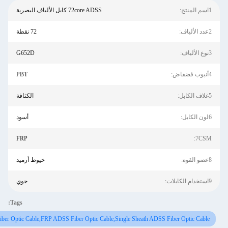
72core ADSS كابل الألياف البصرية
72 نقطة
G652D
PBT
الكثافة
أسود
FRP
خيوط أرميد
جوي
Tags:
Aramid Yarn ADSS Fiber Optic Cable,FRP ADSS Fiber Optic Cable,Single Sheath ADSS F