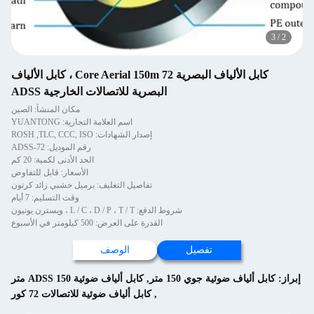
كابل الألياف البصرية 72 Core Aerial 150m ، كابل الألياف
البصرية للاتصالات الخارجية ADSS
مكان المنشأ: الصين
اسم العلامة التجارية: YUANTONG
إصدار الشهادات: ROSH ,TLC, CCC, ISO
رقم الموديل: ADSS-72
الحد الأدنى لكمية: 20 كم
الأسعار: قابل للتفاوض
تفاصيل التغليف: برميل خشبي زائد كرتون
وقت التسليم: 7 أيام
شروط الدفع: L / C ، D / P ، T / T ، ويسترن يونيون
القدرة على العرض: 500 كيلومتر في الأسبوع
تفصيل
الوصف
ية جوي 150 متر
,
كابل ألياف ضوئية ADSS 150 متر
,
كابل ألياف ضوئية للاتصالات 72 كور