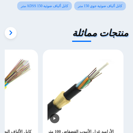
150 متر
كابل ألياف ضوئية ADSS 150 متر
ماثلة
الأراميد غزل الأنبوب الفضفاض 100 متر
كابل الألياف البصرية ADSS الذي ت