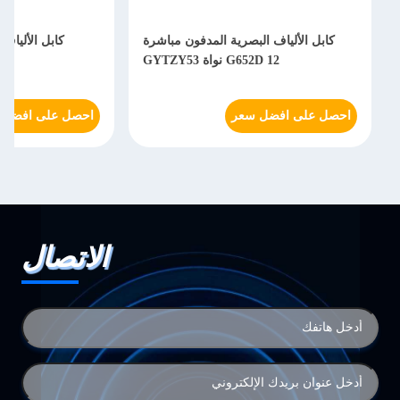
كابل الألياف البصرية المدفون مباشرة
كابل الألياف 
G652D 12 نواة GYTZY53
احصل على افضل سعر
احصل على افضل 
الاتصال