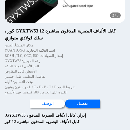
2
/
3
كابل الألياف البصرية المدفون مباشرة GYXTW53 12 كور ،
سلك فولاذي متوازي
مكان المنشأ: الصين
اسم العلامة التجارية: YUANTONG
إصدار الشهادات: ROSH ,TLC, CCC, ISO
رقم الموديل: GYXTW53
الحد الأدنى لكمية: 20 كم
الأسعار: قابل للتفاوض
تفاصيل التغليف: طبل خشبي
وقت التسليم: 7 أيام
شروط الدفع: L / C ، D / P ، T / T ، ويسترن يونيون
القدرة على العرض: 500 كيلومتر في الأسبوع
تفصيل
الوصف
إبراز:
كابل الألياف البصرية المدفون GYXTW53
,
كابل الألياف البصرية المدفون مباشرة 12 كور