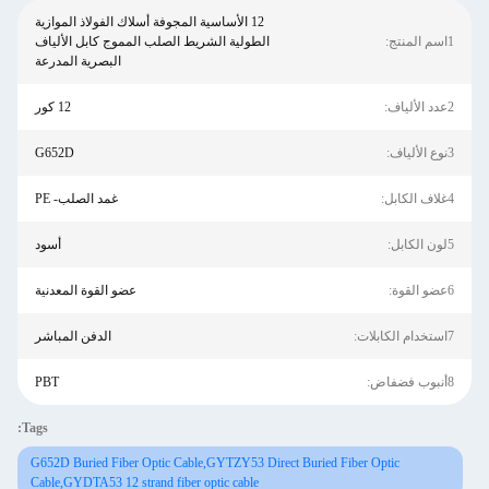
12 الأساسية المجوفة أسلاك الفولاذ الموازية
1اسم المنتج:
الطولية الشريط الصلب المموج كابل الألياف
البصرية المدرعة
2عدد الألياف:
12 كور
3نوع الألياف:
G652D
4غلاف الكابل:
غمد الصلب- PE
5لون الكابل:
أسود
6عضو القوة:
عضو القوة المعدنية
7استخدام الكابلات:
الدفن المباشر
8أنبوب فضفاض:
PBT
Tags:
G652D Buried Fiber Optic Cable,GYTZY53 Direct Buried Fiber Optic
Cable,GYDTA53 12 strand fiber optic cable