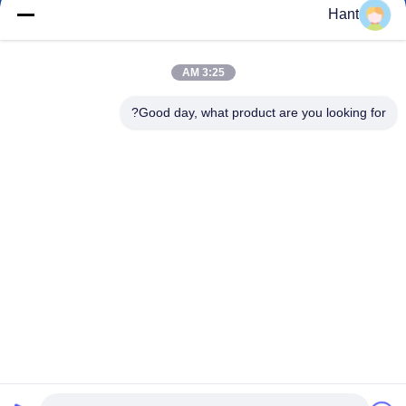
Hant
Sales03@chinafibercable.com
البريد
3:25 AM
الإلكتروني
Good day, what product are you looking for?
0086-28-85050248
الهاتف
Sichuan Yuantong Communication Co., Ltd.
Sichuan Yuantong Communication Co., Ltd.