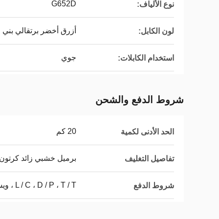
G652D
نوع الألياف:
أزرق أخضر برتقالي بني
لون الكابل:
جوي
استخدام الكابلات:
شروط الدفع والشحن
20 كم
الحد الأدنى لكمية
برميل خشبي زائد كرتون
تفاصيل التغليف
L / C ، D / P ، T / T ، ويسترن يونيون
شروط الدفع