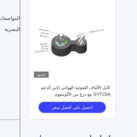
المواصفات
البصرية
فيديو
كابل الألياف الضوئية الهوائي ذاتي الدعم
GYTC8A مع درع من الألومنيوم
احصل على افضل سعر