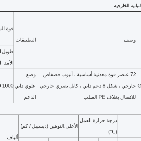
لنباتية الخارجية
قوة الشد
وصف
التطبيقات
طويل
ا
الأمد
ا
72 عنصر قوة معدنية أساسية ، أنبوب فضفاض
وضع
G
خارجي ، شكل 8 دعم ذاتي ، كابل بصري خارجي
علوي ذاتي
1000
0
للاتصال بغلاف PE الصلب
الدعم
درجة حرارة العمل
الأعلى.التوهين (ديسيبل / كم)
(℃)
ألياف