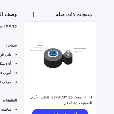
وصف الم
منتجات ذات صله
72 Core Figure-8 Steel PE غمد الاتصالات كابل الألياف البصرية الخارجي GYXTC8S
سمات:
تلبي قوة
أداء ميك
أنبوب ف
مركب تع
GYFXC8Y 12-Core FTTH كابلات الألياف
التطبيقات:
الضوئية ذاتية الدعم
مناسبة ل
احصل على افضل سعر