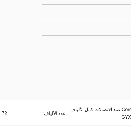
72 Core Figure-8 Steel PE غمد الاتصالات كابل الألياف
72 الأساسية
عدد الألياف: