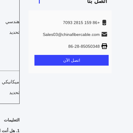
اتصل بنا
هندسي
+86 159 2815 7093
تحديد
Sales03@chinafibercable.com
86-28-85050348
اتصل الآن
ميكانيكي
تحديد
التعليمات
1. هل أنت الصانع الحقيقي؟