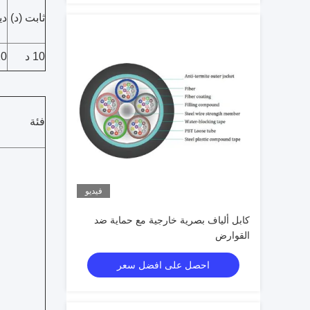
ثابت (د)
دي
10 د
20 
فئة
فيديو
كابل ألياف بصرية خارجية مع حماية ضد
القوارض
احصل على افضل سعر