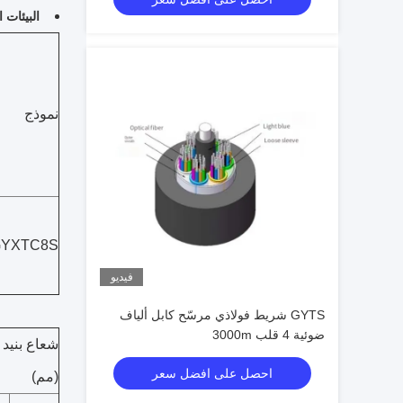
البيئات ا
نموذج
YXTC8S
فيديو
GYTS شريط فولاذي مرسّح كابل ألياف
ضوئية 4 قلب 3000m
شعاع بنيد
احصل على افضل سعر
(مم)