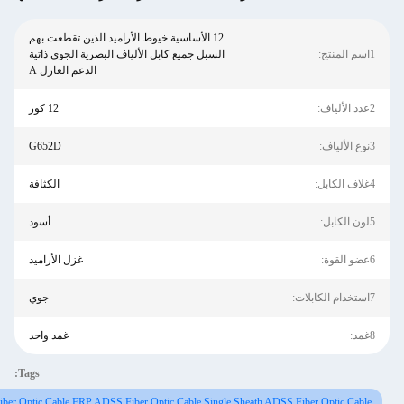
12 الأساسية خيوط الأراميد الذين تقطعت بهم
السبل جميع كابل الألياف البصرية الجوي ذاتية
الدعم العازل A
12 كور
G652D
الكثافة
أسود
غزل الأراميد
جوي
غمد واحد
Tags:
Aramid Yarn ADSS Fiber Optic Cable,FRP ADSS Fiber Optic Cable,Single Sheath ADSS F