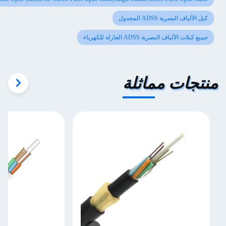
مجدول
A العازلة للكهرباء
ماثلة