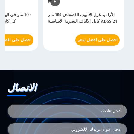
الأراميد غزل الأنبوب الفضفاض 100 متر
100 متر في الهواء الطلق  G652D
كل كابل دعم ذاتي عازل 48 كور
 افضل سعر
احصل على افضل سعر
الاتصال