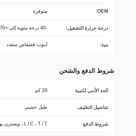
OEM:
متوفرة
-40 درجة مئوية إلى +70 درجة مئوية
درجة حرارة التشغيل:
أنبوب فضفاض متعدد
بنية:
شروط الدفع والشحن
20 كم
الحد الأدنى لكمية
طبل خشبي
تفاصيل التغليف
L / C ، T / T ، ويسترن يونيون ، D / P
شروط الدفع