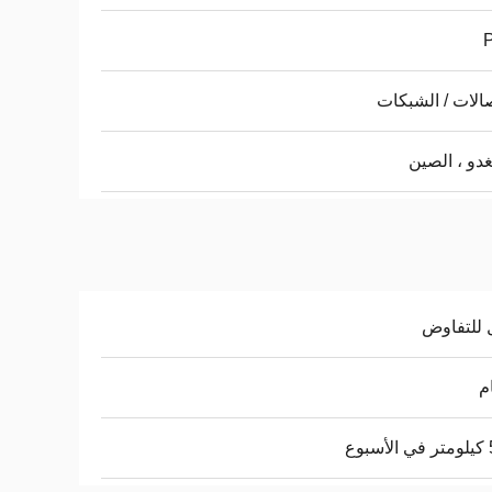
صالات / الشبكات
دو ، الصين
 للتفاوض
وع