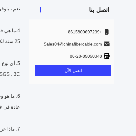
نعم ، يتوفر
اتصل بنا
4.ما هي فترة الضمان الخاصة بك؟
+8615800697239
25 سنة لكابلات الألياف الضوئية
Sales04@chinafibercable.com
86-28-85050348
5. أي نوع من الشهادات لديك؟
اتصل الآن
1 ، SGS ، 3C
6. ما هو وقت التسليم؟
عادة في غضون 2-3
7. ماذا عن طاقتك الإنتاجية السنوية؟