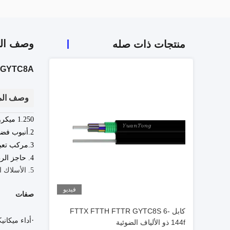
وصف الم
منتجات ذات صله
le GYTC8A
وصف الم
250 ميكرومتر
1.
2.
أنبوب فضفا
3.مركب تعبئة الأنبوب (جل)
4. حاجز الرطوبة APL
5. الأسلاك التي تقطعت بهم السبل كرسول ذاتي الدعم
فيديو
صفات
كابل FTTX FTTH FTTR GYTC8S 6-
·
أداء ميكان
144f ذو الألياف الضوئية