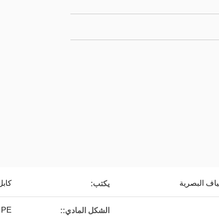
كابل
يكتب:
 PE
الشكل المادي::