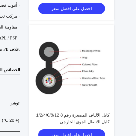
· أنبوب فضف
احصل على افضل سعر
· مركب تعبئ
· مقاومة ال
· APL / PSP تعزيز مقاومة الرطوبة
.
غلاف PE يحمي الكابل من الأشعة فوق البنفسجية
الخصائص ال
توهين
كابل الألياف المصغرة رقم 8 1/2/4/6/8/12
(+ 20 ℃)
كابل الاتصال الجوي الخارجي
احصل على افضل سعر