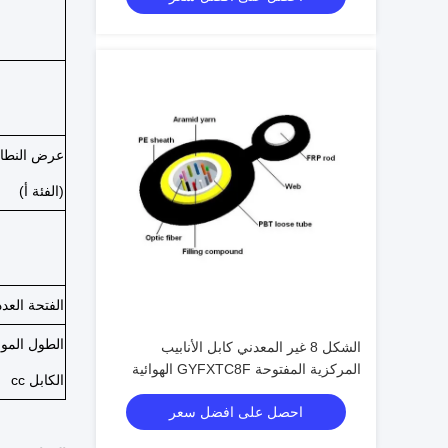
عرض النطاق
(الفئة أ)
الفتحة العدد
الطول المو
الشكل 8 غير المعدني كابل الأنابيب
المركزية المفتوحة GYFXTC8F الهوائية
الكابل cc
الخارجية
احصل على افضل سعر