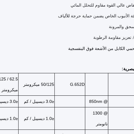
اض عالي القوة مقاوم للتحلل المائي
ة الأنبوب الخاص يضمن حماية حرجة للألياف
سحق والمرونة
بصرية:
2.5 / 125
G.652D
50/125 ميكرومتر
ميكرومتر
@ 850nm
≤3.0 ديسيبل / كم
≤3.0 ديسيبل / كم
@ 1300
≤1.0 ديسيبل / كم
≤1.0 ديسيبل / كم
نانومتر