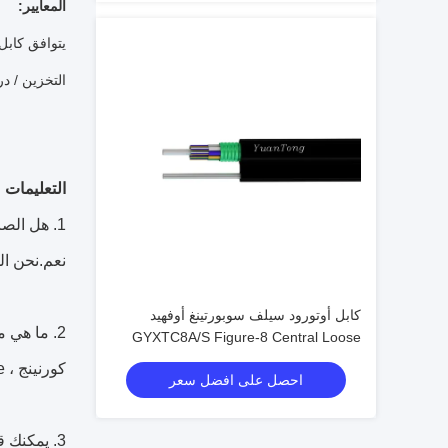
المعايير:
يتوافق كابل GYTC8A / S مع معيار YD / T 1155-2001 بالإضافة إلى 794-1
التخزين / درجة حرارة ال
التعليمات
1. هل الصانع الحقيقي؟
نعم.نحن المص
كابل أوتورود سيلف سوبورتينغ أوفهيد
2. ما هي ماركة الألياف الخاصة بك؟
GYXTC8A/S Figure-8 Central Loose
Tube Cable
كورنينج ، SEI ، YOFC ، FiberHome ، إلخ
احصل على افضل سعر
3. يمكنك قبول طلب صغير؟