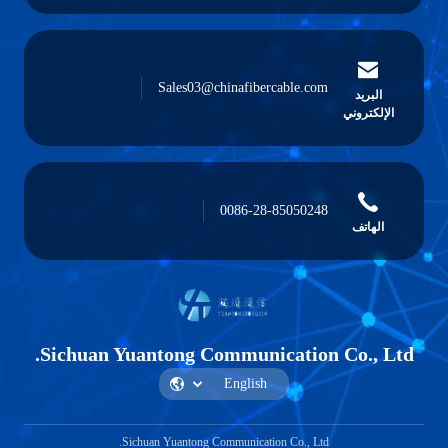
Sales03@chinafibercable.com
ني
0086-28-85050248
Sichuan Yuantong Communication Co
Sichuan Yuantong Communication Co., Ltd.