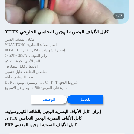
ابل الألياف البصرية الهجين النحاسي الخارجي YTTX
مكان المنشأ: الصين
اسم العلامة التجارية: YUANTONG
إصدار الشهادات: ROSH ,TLC, CCC, ISO
رقم الموديل: G652D G657A
الحد الأدنى لكمية: 20 كم
الأسعار: قابل للتفاوض
تفاصيل التغليف: طبل خشبي
وقت التسليم: 7 أيام
شروط الدفع: L / C ، T / T ، ويسترن يونيون ، D / P
القدرة على العرض: 500 كيلومتر في الأسبوع
تفصيل
الوصف
إبراز:
كابل الألياف البصرية الهجين بالطاقة الكهروضوئية
,
كابل الألياف البصرية الهجين النحاسي YTTX
,
كابل الألياف الضوئية الهجين المعدني FRP