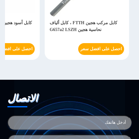
كابل مركب هجين FTTH ، كابل ألياف
نحاسية هجين G657a2 LSZH
كابل طاقة ليفي
على افضل سعر
احصل على افضل سعر
الاتصال