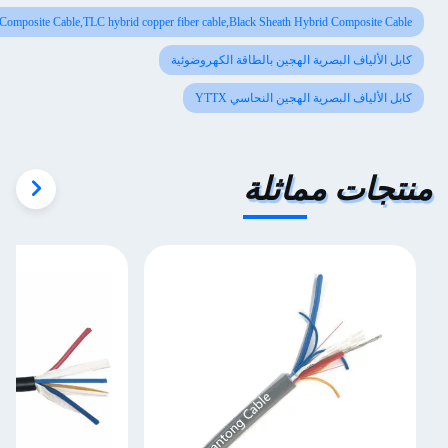
G657a2 Hybrid Composite Cable,TLC hybrid copper fiber cable,Black Sheath Hybrid Comp
ف البصرية الهجين بالطاقة الكهروضوئية
 البصرية الهجين النحاسي YTTX
 مماثلة