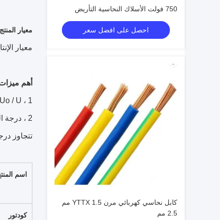
750 فولت الأسلاك النحاسية التأريض
احصل على افضل سعر
معيار المنتج
معيار الإنتاج للكاب
أهم ميزات 
1 ، Uo / U هو 450/750 فولت ، 300/500 ،
تتجاوز درجة ا
اسم المنت
كابل نحاسي كهربائي مرن YTTX 1.5 مم
2.5 مم
كودتور