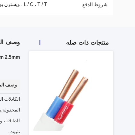
L / C ، T / T ، ويسترن يونيون ، D / P
شروط الدفع
وصف الم
منتجات ذات صله
YTTX 1.5mm 2.5mm الكابلات ال
وصف الم
المجدولة.ي
للطاقة ، و
تثبيت.