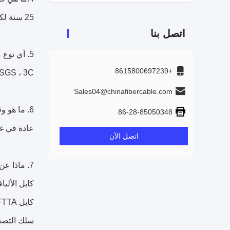
25 سنة لكابلات الألياف الضوئية
اتصل بنا
5. أي نوع من الشهادات لديك؟
+8615800697239
1 ، SGS ، 3C
Sales04@chinafibercable.com
6. ما هو وقت التسليم؟
86-28-85050348
عادة في غضون 2-3
اتصل الآن
7. ماذا عن طاقتك الإنتاجية السنوية؟
كابل الألياف 
كابل FTTH / FTTX / FTTA ، يبلغ 6،000،000 كيلومتر في السنة ؛
سلك التصحيح / أ