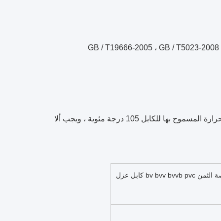
2 ، درجة الحرارة المسموح بها على المدى الطويل للكابل: يجب ألا تتجاوز درجة الحرارة المسموح بها للكابل 105 درجة مئوية ، ويجب ألا
1.5mm 2.5mm 6mm الكابلات الكهربائية المرنة النحاس رخيصة الثمن bv bvv bvvb pvc كابل عزل