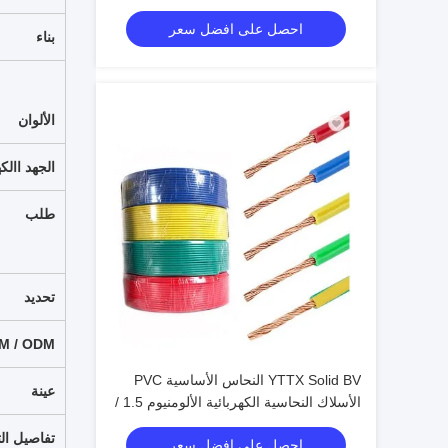
احصل على افضل سعر
بناء
الألوان
الجهد االك
طلب
تحديد
M / ODM
YTTX Solid BV النحاس الأساسية PVC
عينة
الأسلاك النحاسية الكهربائية الألومنيوم 1.5 /
2.5 / 4 / 6mm
تفاصيل ال
احصل على افضل سعر