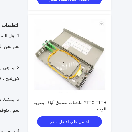
التعليمات
1. هل الصانع الحقيقي؟
نعم.نحن المص
2. ما هي ماركة الألياف الخاصة بك؟
كورنينج ، SEI ، YOFC ، FiberHome ، إلخ
3. يمكنك قبول طلب صغير؟
YTTX FTTH ملحقات صندوق ألياف بصرية
للوجه
نعم ، يتوفر
احصل على افضل سعر
4.ما هي فترة الضمان الخاصة بك؟