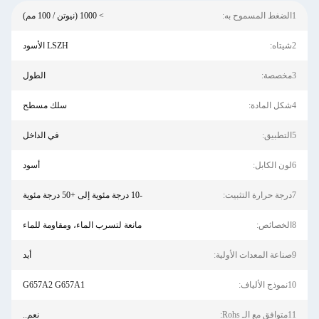
> 1000 (نيوتن / 100 مم)
LSZH الأسود
الطول
سلك مسطح
في الداخل
أسود
-10 درجة مئوية إلى +50 درجة مئوية
مانعة لتسرب الماء، ومقاومة للماء
أيد
G657A2 G657A1
نعم..