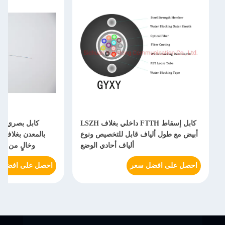
كابل إسقاط FTTH داخلي بغلاف LSZH
كابل بصري على شكل فراشة معز
ل ألياف قابل للتخصيص ونوع
بالمعدن بغلاف خارجي منخفض الدخا
ألياف أحادي الوضع
وخالٍ من الهالوجين وألياف مقاوم
للانحناء لأسلاك نظام FTTX
 افضل سعر
احصل على افضل سعر