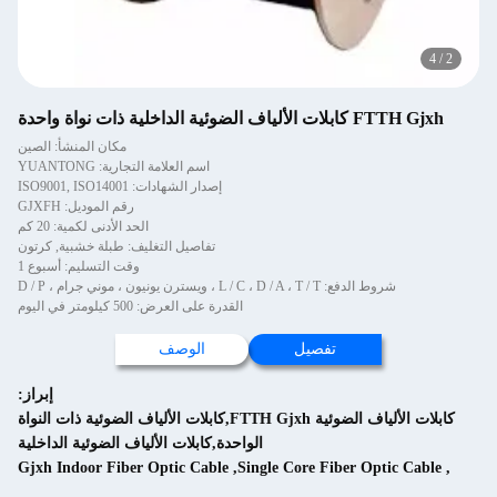
واة واحدة
مكان المنشأ: الصين
اسم العلامة التجارية: YUANTONG
إصدار الشهادات: ISO9001, ISO14001
رقم الموديل: GJXFH
الحد الأدنى لكمية: 20 كم
تفاصيل التغليف: طبلة خشبية, كرتون
وقت التسليم: أسبوع 1
L / C ، ، ويسترن يونيون ، موني جرام ، D / P
القدرة على العرض: 500 كيلومتر في اليوم
تفصيل
الوصف
إبراز:
كابلات الألياف الضوئية FTTH Gjxh,كابلات الألياف الضوئية ذات النواة
الواحدة,كابلات الألياف الضوئية الداخلية
Gjxh Indoor Fiber Optic Cable
,
Single Core Fiber 