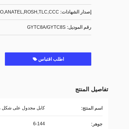
إصدار الشهادات:
SO,ANATEL,ROSH,TLC,CCC
رقم الموديل:
GYTC8A/GYTC8S
اطلب اقتباس
تفاصيل المنتج
كابل مجدول على شكل رق
اسم المنتج:
6-144
جوهر: