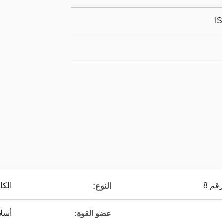
I
م 8
الكا
النوع:
أسلا
عضو القوة: