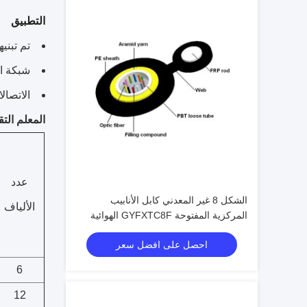
التطبيق
تم تبني
شبكة ال
الاتصال
المعلم الت
عدد
الشكل 8 غير المعدني كابل الأنابيب
الألياف
المركزية المفتوحة GYFXTC8F الهوائية
الخارجية
احصل على افضل سعر
6
12