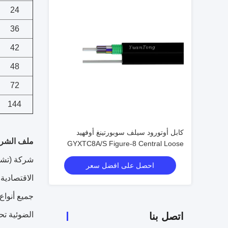
24
36
42
48
72
144
كابل أوتورود سيلف سوبورتينغ أوفهيد
ملف الشر
GYXTC8A/S Figure-8 Central Loose
Tube Cable
شركة (تشوا
احصل على افضل سعر
الاقتصادية
جميع أنواع 
الضوئية تح
اتصل بنا