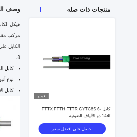
وصف الم
منتجات ذات صله
مركب مقاو
الكابل على
8.
كابل ا
نوع أن
كابل ال
فيديو
كابل FTTX FTTH FTTR GYTC8S 6-
144f ذو الألياف الضوئية
احصل على افضل سعر