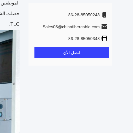
الموظفين 
86-28-85050248
TLC.
Sales03@chinafibercable.com
86-28-85050348
اتصل الآن