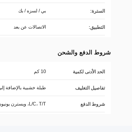
بي / لسزه / بك
السترة:
الاتصالات عن بعد
التطبيق:
شروط الدفع والشحن
10 كم
الحد الأدنى لكمية
طبلة خشبية بالإضافة إل
تفاصيل التغليف
L/C، T/T، ويسترن يونيون
شروط الدفع