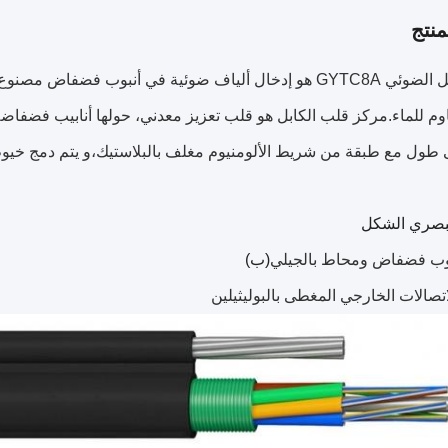
نتج
هيكل الكابل الضوئي GYTC8A هو إدخال ألياف ضوئية في أنبوب 
م للماء.مركز قلب الكابل هو قلب تعزيز معدني، حولها أنابيب فضفا
 طول مع طبقة من شريط الألومنيوم مغلف بالبلاستيك،و يتم دمج خيوط 
لبصري الشكل
بوب فضفاض ومحاط بالجيلي
(ب)
اتصالات الخارجي المغطى بالبوليثيلين