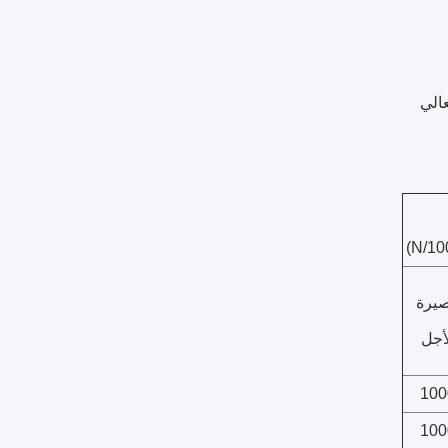
الي
يرة
أجل
100
100