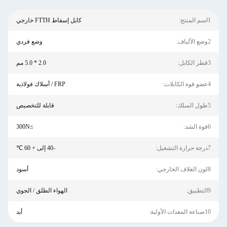
1اسم المنتج:
كابل إسقاط FTTH خارجي
2وضع الألياف:
وضع فردي
3قطر الكابل:
2.0 * 5.0 مم
4عضو قوة الكابلات:
FRP / أسلاك فولاذية
5طول السلك:
قابلة للتخصيص
6قوة الشد:
≥300N
7درجة حرارة التشغيل:
-40 إلى + 60 ℃
8لون الغلاف الخارجي:
أسود
9التطبيق:
الهواء الطلق / الجوي
10صناعة المعدات الأولية:
أيد