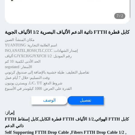
7
/
2
كابل قطرة FTTH ذاتية الدعم الألياف البصرية 1/2 الألياف الجوية
مكان المنشأ: الصين
اسم العلامة التجارية: YUANTONG
إصدار الشهادات: ISO,ANATEL,ROSH,TLC,CCC
رقم الموديل: GJYXCH/GJYXFCH 1/2 ألياف
الحد الأدنى لكمية: 10 كم
الأسعار: negotiated
تفاصيل التغليف: طبلة خشبية بالإضافة إلى صندوق كرتوني
وقت التسليم: خلال 7 أيام عمل
شروط الدفع: L/C، T/T، ويسترن يونيون
القدرة على العرض: 1000 كيلومتر في الأسبوع
تفصيل
الوصف
إبراز:
كابل FTTH الهوائي,1/2 الألياف FTTH قطرة الكابل,كابل إسقاط FTTH
ذاتي الدعم
Self Supporting FTTH Drop Cable
,
1/2 Fibers FTTH Drop Cable
,