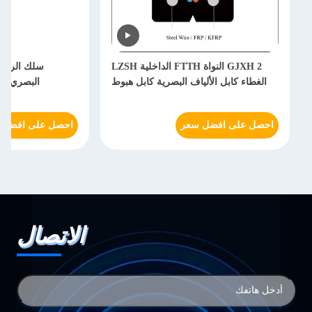
GJXH 2 النواة FTTH الداخلية LZSH
الغطاء كابل الألياف البصرية كابل هبوط
احصل على افضل سعر
احصل على افضل 
الاتصال