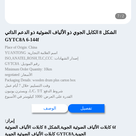
ل 8 الكابل الجوي ذو الألياف الضوئية ذو الدعم الذاتي
GYTC8A 6-144f
Place of Origin: China
اسم العلامة التجارية: YUANTONG
إصدار الشهادات: ISO,ANATEL,ROSH,TLC,CCC
رقم الموديل: GYTC8A
Minimum Order Quantity: 10km
الأسعار: negotiated
Packaging Details: wooden drum plus carton box
وقت التسليم: خلال 7 أيام عمل
شروط الدفع: L/C، T/T، ويسترن يونيون
القدرة على العرض: 1000 كيلومتر في الأسبوع
تفصيل
الوصف
إبراز:
6f كابلات الألياف الضوئية الجوية,الشكل 8 كابلات الألياف الضوئية
الجوية,GYTC8A كابلات الألياف الضوئية الجوية