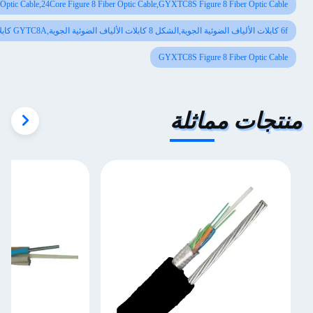
GYFTC8A Figure 8 Fiber Optic Cable,24Core Figure 8 Fiber Optic Cable,GYXTC8S Figure
GYXTC8S Figure
اثلة