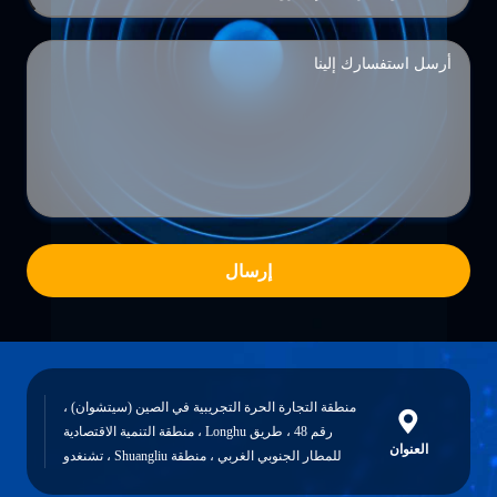
إرسال
قة التجارة الحرة التجريبية في الصين (سيتشوان) ،
رقم 48 ، طريق Longhu ، منطقة التنمية الاقتصادية
للمطار الجنوبي الغربي ، منطقة Shuangliu ، تشنغدو