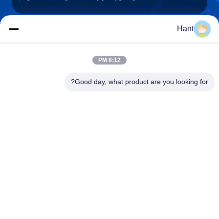
Hant
Sales03@chinafibercable.com
البريد
8:12 PM
الإلكتروني
Good day, what product are you looking for?
0086-28-85050248
الهاتف
Sichuan Yuantong Communication Co., Ltd.