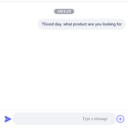
6:29 AM
Good day, what product are you looking for?
GMDKAU-2B6-2.6-BL كابل بصري للمجال المدرع فائق الخفة
كابل الألياف البصرية الجوي في الهواء الطلق
2023-11-20
507 الرؤى