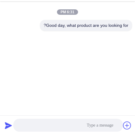
6:31 PM
Good day, what product are you looking for?
YTTX FTTH نوع الأنبوب الفضفاض كابل الألياف البصرية
المسطح الداخلي والخارجي 4 8 12 Core
كابل الألياف الضوئية داخلي
2022-12-04
448 الرؤى