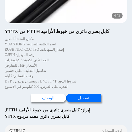
كابل بصري دائري من خيوط الأراميد FTTH من YTTX
مكان المنشأ: الصين
اسم العلامة التجارية: YUANTONG
إصدار الشهادات: ROSH ,TLC, CCC, ISO
رقم الموديل: GJFJH
الحد الأدنى لكمية: 5 كيلومترات
الأسعار: قابل للتفاوض
تفاصيل التغليف: طبل خشبي
وقت التسليم: 7 أيام
شروط الدفع: L / C ، T / T ، ويسترن يونيون ، D / P
القدرة على العرض: 500 كيلومتر في الأسبوع
تفصيل
الوصف
إبراز:
كابل بصري دائري من خيوط الأراميد FTTH
,
كابل بصري دائري مغمد مزدوج YTTX
GJFJH-1C