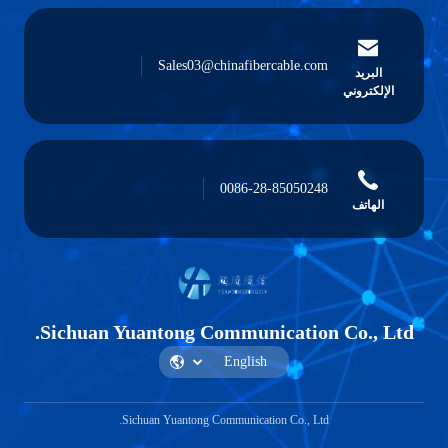
Sales03@chinafibercable.com
بريد
كتروني
0086-28-85050248
هاتف
Sichuan Yuantong Communication Co.,
Sichuan Yuantong Communication Co., Ltd.