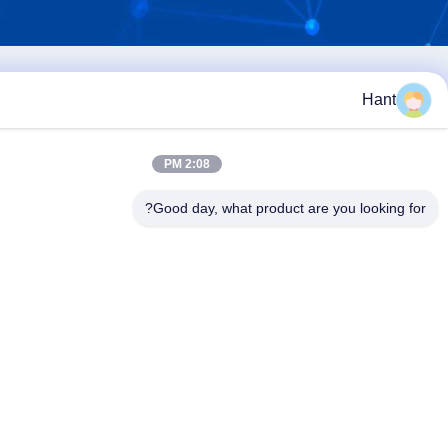
H
2:08 PM
Good day, what product are you loo