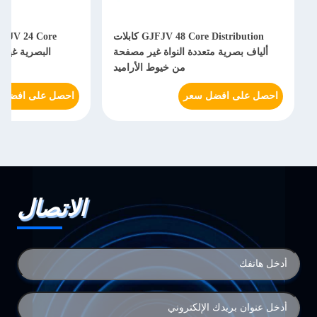
GJFJV 48 Core Distribution كابلات
GJFJV 24 Core داخ
لياف بصرية متعددة النواة غير مصفحة
البصرية غير المدرعة خيوط 
من خيوط الأراميد
ل على افضل سعر
احصل على افضل سعر
الاتصال