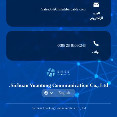
Sales03@chinafibercable.com
ريد
تروني
0086-28-85050248
اتف
Sichuan Yuantong Communication Co.,
Sichuan Yuantong Communication Co., Ltd.