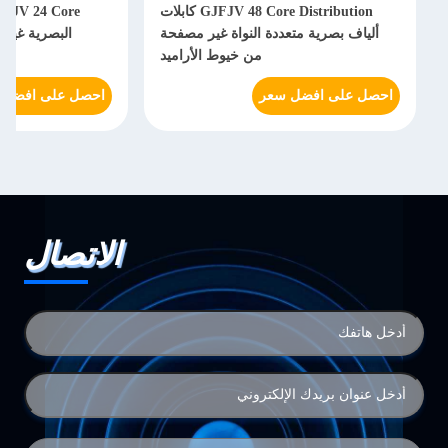
GJFJV 48 Core Distribution كابلات
GJFJV 24 Core داخل
ياف بصرية متعددة النواة غير مصفحة
البصرية غير المدرعة خيوط 
من خيوط الأراميد
ل على افضل سعر
احصل على افضل سعر
الاتصال